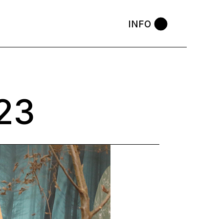
INFO
23