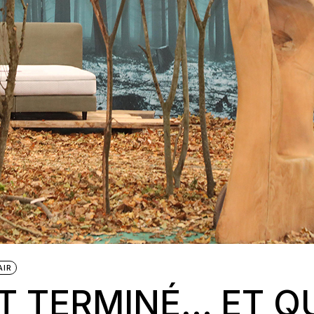
AIR
T TERMINÉ… ET Q