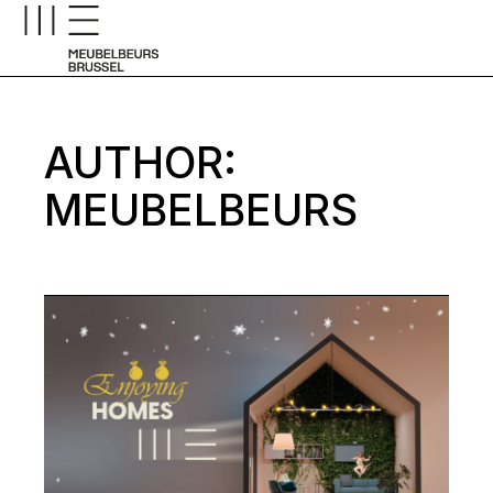
Skip
to
the
content
AUTHOR:
MEUBELBEURS