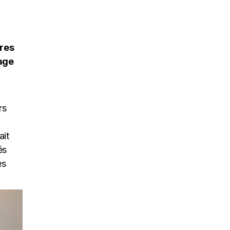
ères
age
rs
ait
és
es