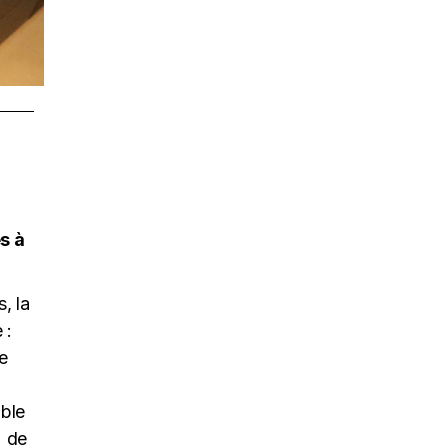
s à
, la
 :
re
able
% de