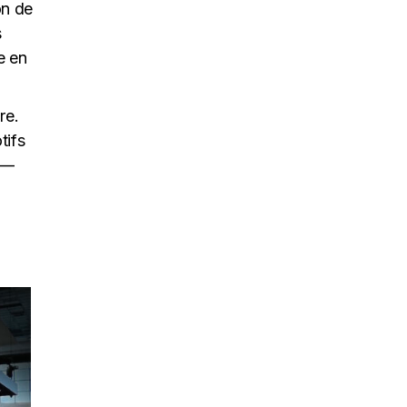
on de
s
e en
re.
tifs
 —