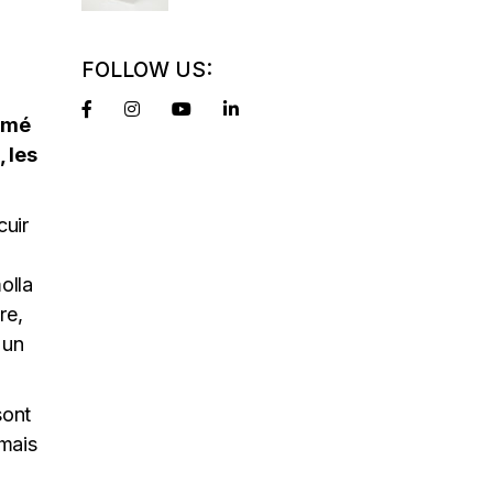
FOLLOW US:
ormé
, les
cuir
olla
re,
 un
sont
 mais