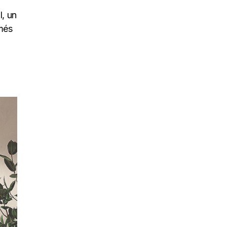
l, un
hmés