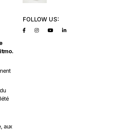
FOLLOW US:
e
itmo.
nnent
 du
lété
e, aux